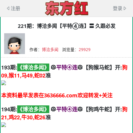
注册
登录
221期：博洽多闻【平特④连】〓 久跟必发
作者
：
博洽多闻
浏览量
：
29929
193期:
《博洽多闻》
🥼
平特④连
🥼【狗猴马蛇】开:
狗
09,猴11,马49,蛇02
准
本资料最早发表在3636666.com欢迎转发+关注
194期:
《博洽多闻》
🥼
平特④连
🥼【狗鸡牛蛇】开:
狗
21,鸡22,牛30,蛇26
准