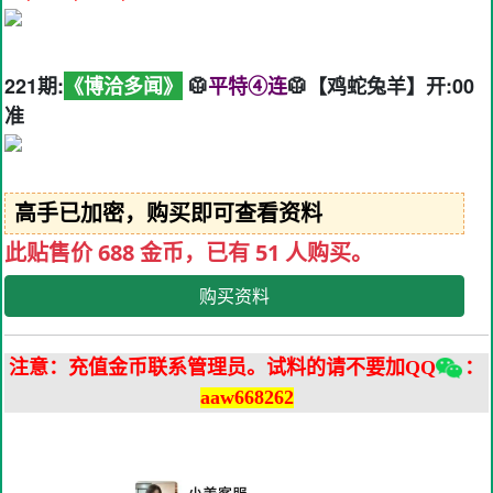
221期:
《博洽多闻》
🥼
平特④连
🥼【鸡蛇兔羊】开:00
准
高手已加密，购买即可查看资料
此贴售价 688 金币，已有 51 人购买。
购买资料
注意：充值金币联系管理员。试料的请不要加QQ
：
aaw668262