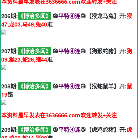
本资料最早发表在3636666.com欢迎转发+关注
206期:
《博洽多闻》
🥼
平特④连
🥼【猴龙马兔】开:
猴
47,龙03,马49,兔40
准
207期:
《博洽多闻》
🥼
平特④连
🥼【狗猴蛇猪】开:
狗
09,猴23,蛇26,猪44
准
208期:
《博洽多闻》
🥼
平特④连
🥼【猴蛇鼠羊】开:
鼠
19
错
本资料最早发表在3636666.com欢迎转发+关注
209期:
《博洽多闻》
🥼
平特④连
🥼【虎鸡蛇猪】开:
虎