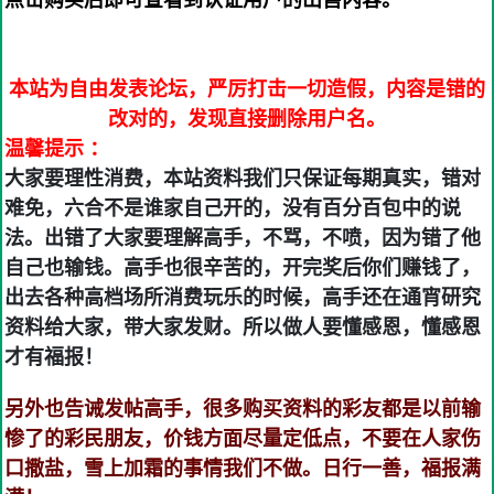
点击购买后即可查看到认证用户的出售内容。
本站为自由发表论坛，严厉打击一切造假，内容是错的
改对的，发现直接删除用户名。
温馨提示 ：
大家要理性消费，本站资料我们只保证每期真实，错对
难免，六合不是谁家自己开的，没有百分百包中的说
法。出错了大家要理解高手，不骂，不喷，因为错了他
自己也输钱。高手也很辛苦的，开完奖后你们赚钱了，
出去各种高档场所消费玩乐的时候，高手还在通宵研究
资料给大家，带大家发财。所以做人要懂感恩，懂感恩
才有福报！
另外也告诫发帖高手，很多购买资料的彩友都是以前输
惨了的彩民朋友，价钱方面尽量定低点，不要在人家伤
口撒盐，雪上加霜的事情我们不做。日行一善，福报满