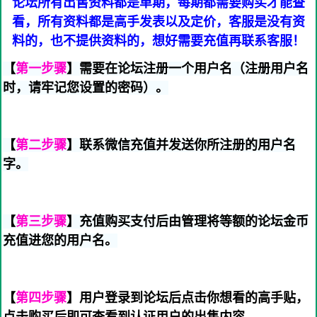
论坛所有出售资料都是单期，每期都需要购买才能查
看，所有资料都是高手发表以及定价，客服是没有资
料的，也不提供资料的，想好需要充值再联系客服！
【
第一步骤
】需要在论坛注册一个用户名（注册用户名
时，请牢记您设置的密码）。
【
第二步骤
】联系微信充值并发送你所注册的用户名
字。
【
第三步骤
】充值购买支付后由管理将等额的论坛金币
充值进您的用户名。
【
第四步骤
】用户登录到论坛后点击你想看的高手贴，